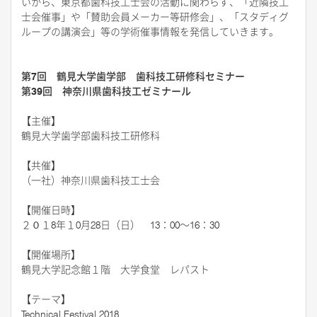
いから、東京都歯科技工士会の活動に関わらず、「近隣技工
士会催事」や「賛助会員メーカー等研修会」、「スタディグ
ループの講演会」等の学術催事情報を発信していきます。
第7回 鶴見大学歯学部 歯科技工研修科セミナー
第39回 神奈川県歯科技工ゼミナール
【主催】
鶴見大学歯学部歯科技工研修科
【共催】
（一社）神奈川県歯科技工士会
【
開催日時
】
２０１8年１0月28日（日） 13：00～16：30
【
開催場所
】
鶴見大学記念館１階 大学食堂 レパスト
【
テーマ
】
Technical Festival 2018