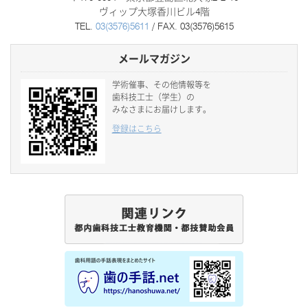
ヴィップ大塚香川ビル4階
TEL.
03(3576)5611
/ FAX. 03(3576)5615
メールマガジン
学術催事、その他情報等を
歯科技工士（学生）の
みなさまにお届けします。
登録はこちら