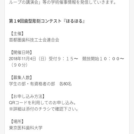
ループの講演会」等の学術催事情報を発信していきます。
第１9回歯型彫刻コンテスト『ほるほる』
【主催】
首都圏歯科技工士会連合会
【
開催日時
】
2018年11月4日（日）受付９：１５〜 競技開始１０：００〜
（９０分）
【
募集人数
】
学生の部・有資格者の部 各80名
【お申し込み方法
】
QRコードを利用してのお申し込み。
※詳細は添付のチラシで確認下さい。
【場所】
東京医科歯科大学