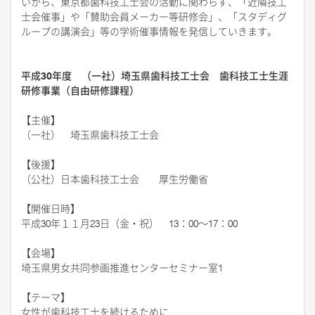
いから、東京都歯科技工士会の活動に関わらず、「近隣技工
士会催事」や「賛助会員メーカー等研修会」、「スタディグ
ループの講演会」等の学術催事情報を発信していきます。
平成30年度 （一社）埼玉県歯科技工士会 歯科技工士生涯
研修事業（自由研修課程）
【主催】
（一社） 埼玉県歯科技工士会
【後援】
（公社）日本歯科技工士会 厚生労働省
【
開催日時
】
平成30年１１月23日（金・祝） 13：00～17：00
【
会場
】
埼玉県男女共同参画推進センターセミナー室1
【テーマ
】
女性が歯科技工士を続けるために