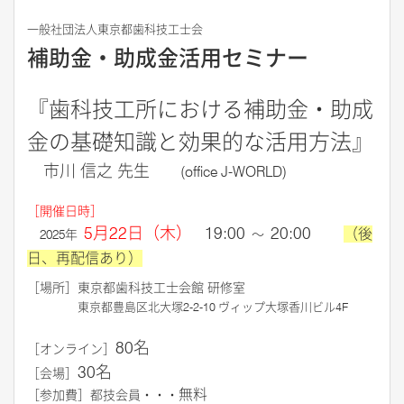
一般社団法人東京都歯科技工士会
補助金・助成金活用セミナー
『歯科技工所における補助金・助成
金
の基礎知識と効果的な活用方法』
市川 信之 先生
(office J-WORLD)
［開催日時］
5月22日
（木
）
19:00
20:00
（後
2025年
～
日、再配信あり）
［場所］東
京都歯科技工士会館 研修室
東京都
豊島区北大塚2-2-10 ヴィップ大塚香川ビル4F
80名
［オンライン］
30名
［会場］
無料
［参加費］都技会員・・・