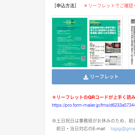
［申込方法］
＊リーフレットでご確認
リーフレット
＊リーフレットのQRコードが上手く読
https://pro.form-mailer.jp/fms/d6233a573
※土日祝日は事務局がお休みのため、前
前日・当日対応のE-mail:
togigj@gma