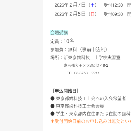
2月7日
2026年
（
土
） 受付
12:30 開
2
月8日
202
6
年
（
日
） 受付09:30 開始
会場受講
10名
定員：
無料（事前申込制）
参加費：
場所：新東京歯科技工士学校実習室
東京都大田区大森北1-18-2
TEL 03-3763ー2211
［申込開始日］
● 東京都歯科技工士会への入会希望者 
● 東京都歯科技工士会会員 ：1
● 学生・東京都内在住または在勤の歯科技
＊受付開始日前のお申し込みは無効とい