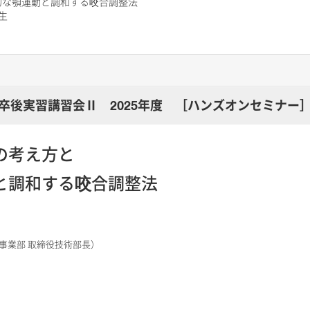
的な顎運動と調和する咬合調整法
生
卒後実習講習会Ⅱ 2025年度 ［ハンズオンセミナー
の考え方と
と調和する咬合調整法
事業部 取締役技術部長）