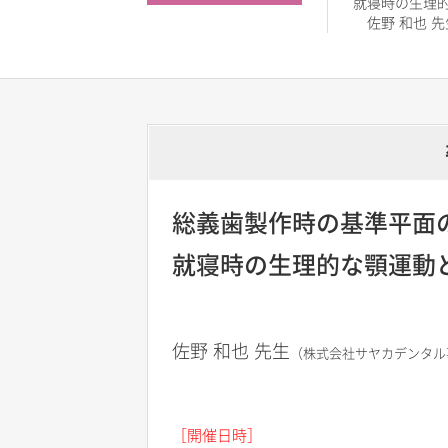
就寝時の生理
佐野 和也 先
総義歯製作時の基準平面
就寝時の生理的な顎運動
佐野 和也 先生
（株式会社サヤカデンタル
［開催日時］