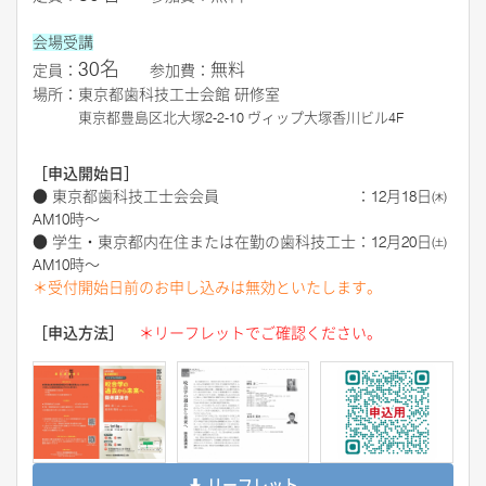
会場受講
30名
無料
定員：
参加費：
場所：東
京都歯科技工士会館 研修室
東京都
豊島区北大塚2-2-10 ヴィップ大塚香川ビル4F
［申込開始日］
● 東京都歯科技工士会会員 ：12月18日㈭
AM10時～
● 学生・東京都内在住または在勤の歯科技工士：12月20日㈯
AM10時～
＊受付開始日前のお申し込みは無効といたします。
［申込方法］
＊リーフレットでご確認ください。
リーフレット