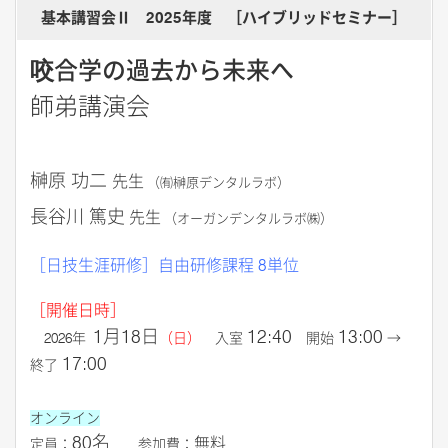
基本講習会Ⅱ 2025年度 ［ハイブリッドセミナー］
咬合学の過去から未来へ
師弟講演会
榊原 功二
先生
（㈲榊原デンタルラボ）
長谷川 篤史
先生
（オーガンデンタルラボ㈱）
［日技生涯研修］
自由研修課程 8単位
［開催日時］
1月18日
12:40
13:00
2026年
（日
）
入室
開始
→
17:00
終了
オンライン
80名
無料
定員：
参加費
：