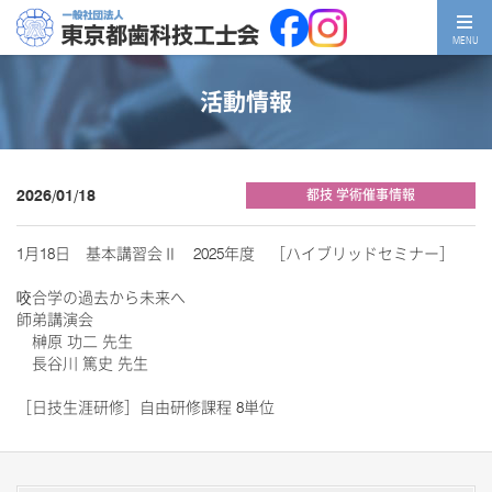
MENU
活動情報
2026/01/18
都技 学術催事情報
1月18日 基本講習会Ⅱ 2025年度 ［ハイブリッドセミナー］
咬合学の過去から未来へ
師弟講演会
榊原 功二 先生
長谷川 篤史 先生
［日技生涯研修］自由研修課程 8単位