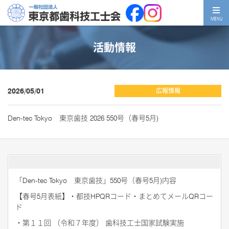
MENU
活動情報
2026/05/01
広報情報
Den-tec Tokyo 東京歯技 2026 550号（春号5月)
「
Den-tec Tokyo
東京歯技」
550
号（春号
5
月
)
内容
【春号
5
月表紙】・都技
HPQR
コード・まとめてメール
QR
コー
ド
・第１１回 （令和７年度） 歯科技工士国家試験実施