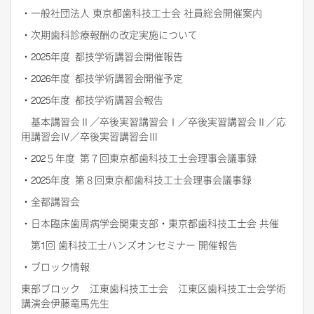
・一般社団法人 東京都歯科技工士会 社員総会開催案内
・次期歯科診療報酬の改定実施について
・
2025
年度
都技学術講習会開催報告
・
2026
年度
都技学術講習会開催予定
・
2025
年度
都技学術講習会報告
基本講習会Ⅱ／卒後実習講習会Ⅰ／卒後実習講習会Ⅱ／応
用講習会Ⅳ／卒後実習講習会Ⅲ
・
202
５年度
第７回東京都歯科技工士会理事会議事録
・
2025
年度
第８回東京都歯科技工士会理事会議事録
・全都講習会
・日本臨床歯周病学会関東支部・東京都歯科技工士会 共催
第
1
回 歯科技工士ハンズオンセミナー 開催報告
・ブロック情報
東部ブロック 江東歯科技工士会 江東区歯科技工士会学術
講演会伊藤竜馬先生