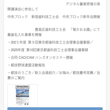
デジタル審美修復の実
際講演会に参加して
中央ブロック 新宿歯科技工士会 中央ブロック新年会開催
豊島区歯科技工士会 「菊かおる園」にて
義歯名入れ事業を開催
・
202
５年度
第９回東京都歯科技工士会理事会議事録／
・
2025
年度
第
10
回東京都歯科技工士会理事会議事録
・合同
CAD/CAM
ハンズオンセミナー開催
・都技野球連盟活動報告
・都技のうごき／新入会員紹介／お悔み／都技慶弔見舞／会
費のご案内