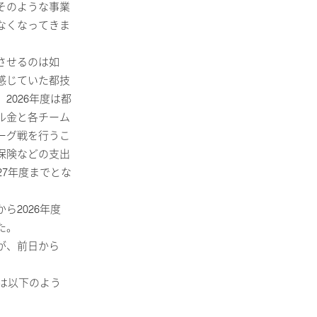
そのような事業
なくなってきま
させるのは如
感じていた都技
2026年度は都
ル金と各チーム
ーグ戦を行うこ
保険などの支出
27年度までとな
ら2026年度
た。
が、前日から
ルは以下のよう