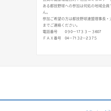
ある都技野球への参加は何処の地域会員
ん。
参加ご希望の方は都技野球連盟理事長・
までご連絡ください。
電話番号 0９0－17３３－３607
ＦＡＸ番号 04－71３2－2３7５