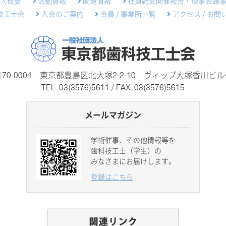
法人概要
活動情報
関連情報
社員総会開催報告・理事会議
技工士会
入会のご案内
会員 / 事業所一覧
アクセス / お問
170-0004 東京都豊島区北大塚2-2-10
ヴィップ大塚香川ビル
TEL.
03(3576)5611
/ FAX. 03(3576)5615
メールマガジン
学術催事、その他情報等を
歯科技工士（学生）の
みなさまにお届けします。
登録はこちら