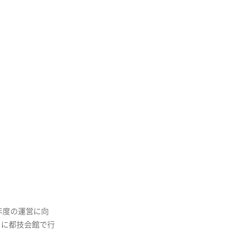
6年度の運営に向
）に都技会館で行