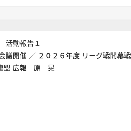
盟 活動報告１
会議開催 ／ ２０２６年度 リーグ戦開幕
連盟 広報 原 晃