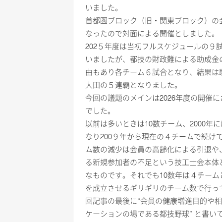
いました。
首都圏ブロック（旧・関東ブロック）の
なったので対面による開催としました。
202５年度は当初フルスケジュールの９
いましたが、都技の財政難による助成金
由もあり各チーム６試合となり、結果は
大田の５連覇となりました。
今回の議題のメインは2026年度の開催
でした。
以前は多いときは10数チーム、2000年
なり200９年から現在の４チームで続け
ム数の減少は会員の高齢化による引退や
る新規参加者の不足という技工士会本体
なものです。それでも10数年は４チーム
を成立させるギリギリのチーム数で行っ
回記事の最後に“会員の健康増進目的や
ケーションの場である都技野球” と書い