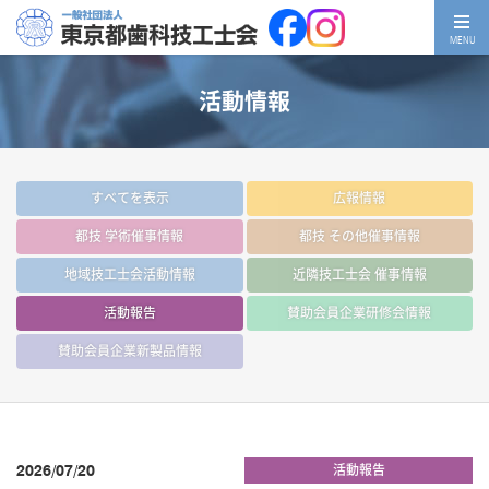
MENU
活動情報
すべてを表示
広報情報
都技 学術催事情報
都技 その他催事情報
地域技工士会活動情報
近隣技工士会 催事情報
活動報告
賛助会員企業研修会情報
賛助会員企業新製品情報
2026/07/20
活動報告